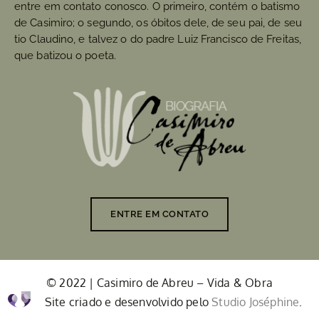
entre em contato conosco. O primeiro, contém o batismo
de Casimiro; o segundo, os óbitos dele, de seu pai, de seu
tio Claudino, e talvez o do padre Luiz Francisco de Freitas,
que batizou o poeta.
ENTRE EM CONTATO
© 2022 | Casimiro de Abreu – Vida & Obra
Site criado e desenvolvido pelo
Studio Joséphine
.