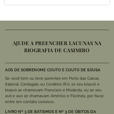
AJUDE A PREENCHER LACUNAS NA
BIOGRAFIA DE CASIMIRO
AOS DE SOBRENOME COUTO E COUTO DE SOUSA
Se você tem ou teve parentes em Porto das Caixas,
Itaboraí, Cantagalo ou Cordeiro (RJ), se seu bisavô e
bisavó se chamavam Francisco e Modesta, ou se seu
avô e avó se chamavam Américo e Florinda, por favor,
entre em contato conosco.
LIVRO Nº 3 DE BATISMOS E Nº 3 DE ÓBITOS DA