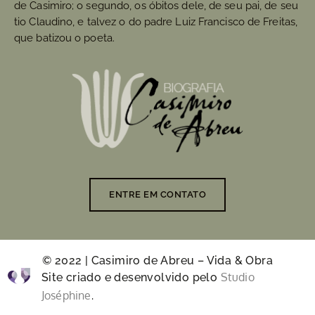
de Casimiro; o segundo, os óbitos dele, de seu pai, de seu
tio Claudino, e talvez o do padre Luiz Francisco de Freitas,
que batizou o poeta.
ENTRE EM CONTATO
© 2022 | Casimiro de Abreu – Vida & Obra
Studio
Site criado e desenvolvido pelo
Joséphine
.