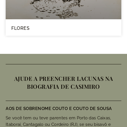
FLORES
AJUDE A PREENCHER LACUNAS NA
BIOGRAFIA DE CASIMIRO
AOS DE SOBRENOME COUTO E COUTO DE SOUSA
Se você tem ou teve parentes em Porto das Caixas,
Itaboraí, Cantagalo ou Cordeiro (RJ), se seu bisavô e